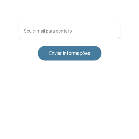
Aprendizado
Enviar informações
CONEXÃO
dfc@digitalfuturechanges.com