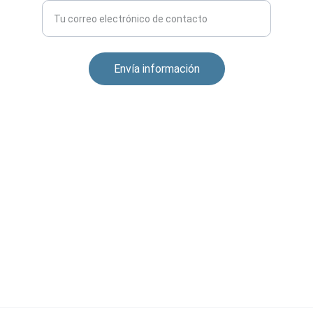
Envía información
CONEXIÓN
dfc@digitalfuturechanges.com
Sobre DFC
Política de Privacidad