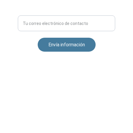
Aprendizaje
Envía información
CONEXIÓN
dfc@digitalfuturechanges.com
Sobre DFC