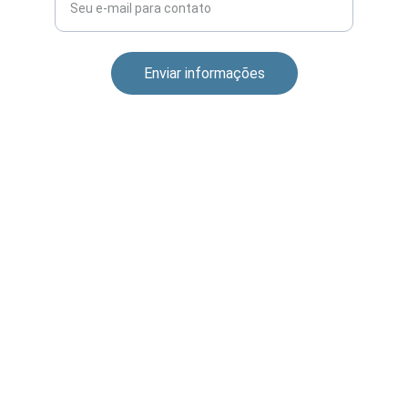
Enviar informações
CONEXÃO
dfc@digitalfuturechanges.com
Sobre a DFC